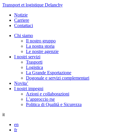
Transport et logistique Delanchy
Notizie
Carriere
Contattaci
Chi siamo
Il nostro gruppo
La nostra storia
Le nostre agenzie
I nostri servizi
Trasporti
Logistica
La Grande Esportazione
Dogonale e servizi complementari
Novita’
I nostri impegni
Azioni e collaborazioni
L’approccio rse
Politica di Qualità e Sicurezza
it
en
fr