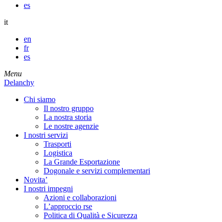
es
it
en
fr
es
Menu
Delanchy
Chi siamo
Il nostro gruppo
La nostra storia
Le nostre agenzie
I nostri servizi
Trasporti
Logistica
La Grande Esportazione
Dogonale e servizi complementari
Novita’
I nostri impegni
Azioni e collaborazioni
L’approccio rse
Politica di Qualità e Sicurezza