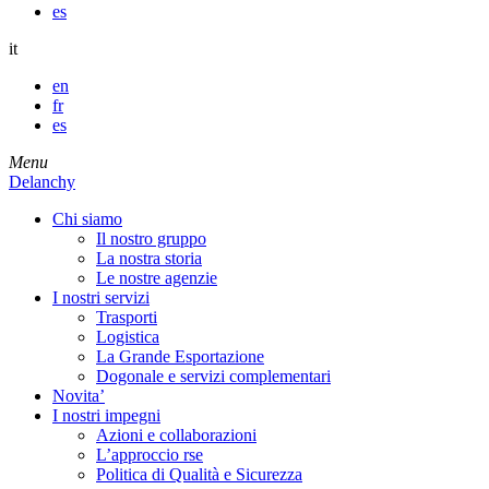
es
it
en
fr
es
Menu
Delanchy
Chi siamo
Il nostro gruppo
La nostra storia
Le nostre agenzie
I nostri servizi
Trasporti
Logistica
La Grande Esportazione
Dogonale e servizi complementari
Novita’
I nostri impegni
Azioni e collaborazioni
L’approccio rse
Politica di Qualità e Sicurezza