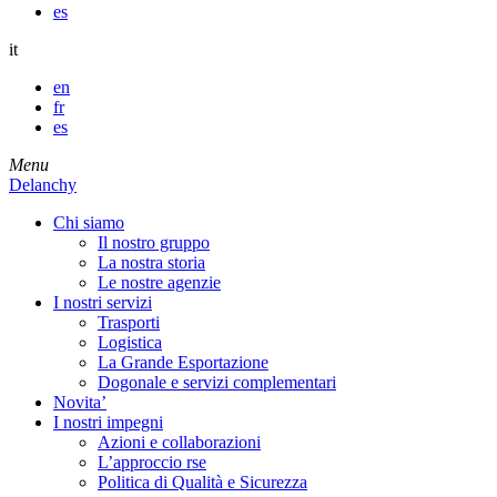
es
it
en
fr
es
Menu
Delanchy
Chi siamo
Il nostro gruppo
La nostra storia
Le nostre agenzie
I nostri servizi
Trasporti
Logistica
La Grande Esportazione
Dogonale e servizi complementari
Novita’
I nostri impegni
Azioni e collaborazioni
L’approccio rse
Politica di Qualità e Sicurezza