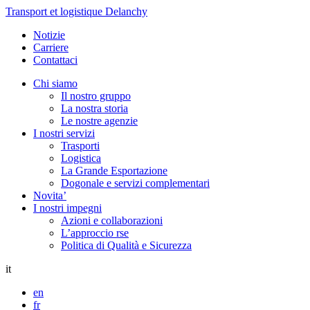
Transport et logistique Delanchy
Notizie
Carriere
Contattaci
Chi siamo
Il nostro gruppo
La nostra storia
Le nostre agenzie
I nostri servizi
Trasporti
Logistica
La Grande Esportazione
Dogonale e servizi complementari
Novita’
I nostri impegni
Azioni e collaborazioni
L’approccio rse
Politica di Qualità e Sicurezza
it
en
fr