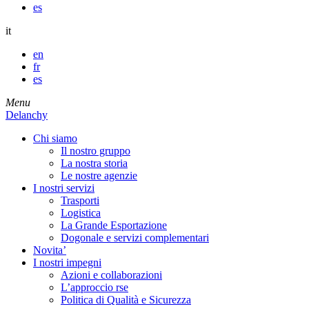
es
it
en
fr
es
Menu
Delanchy
Chi siamo
Il nostro gruppo
La nostra storia
Le nostre agenzie
I nostri servizi
Trasporti
Logistica
La Grande Esportazione
Dogonale e servizi complementari
Novita’
I nostri impegni
Azioni e collaborazioni
L’approccio rse
Politica di Qualità e Sicurezza