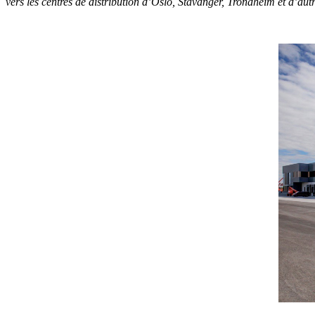
vers les centres de distribution d’Oslo, Stavanger, Trondheim et d’aut