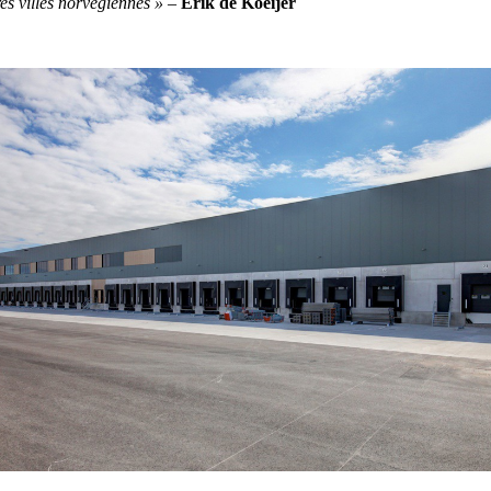
res villes norvégiennes » –
Erik de Koeijer