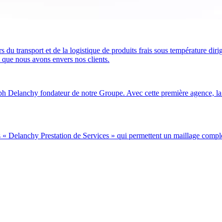
ansport et de la logistique de produits frais sous température dirigé
t que nous avons envers nos clients.
 Delanchy fondateur de notre Groupe. Avec cette première agence, la liv
 « Delanchy Prestation de Services » qui permettent un maillage complet 