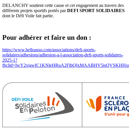
DELANCHY soutient cette cause et cet engagement au travers des
différents projets sportifs portés par
DEFI SPORT SOLIDAIRES
dont le Défi Voile fait partie.
Pour adhérer et faire un don :
https://www.helloasso.com/associations/defi-sports-
solidaires/adhesions/adhesion-a-l-association-defi-sports-solidaires-
2025-1?
fbclid=IwY2xjawIC1KNleHRuA2FlbQIxMAABHV5isQVSKHH